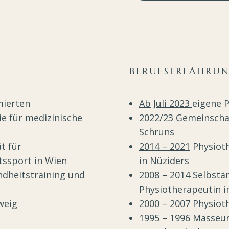
BERUFSERFAHRU
mierten
Ab Juli 2023
eigene P
e für medizinische
2022/23
Gemeinschaft
Schruns
t für
2014 – 2021
Physioth
tssport in Wien
in Nüziders
ndheitstraining und
2008 – 2014
Selbstän
Physiotherapeutin 
weig
2000 – 2007
Physioth
1995 – 1996
Masseuri