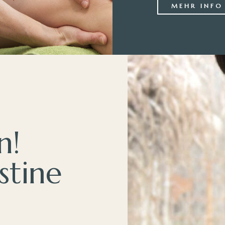
MEHR INFO
n!
stine