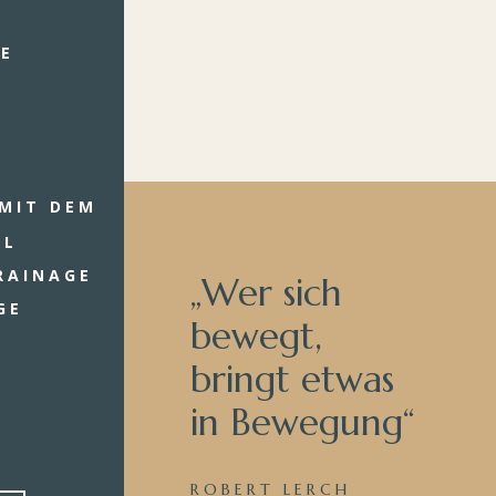
IE
MIT DEM
LL
RAINAGE
„Wer sich
GE
bewegt,
bringt etwas
in Bewegung“
ROBERT LERCH